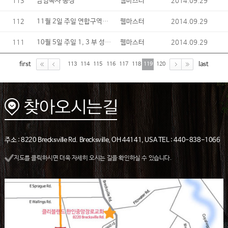
113
2014.09.29
담임목사 동정
웹마스터
112
11월 2일 주일 연합구역예배 및 구역별 찬양경연대회
2014.09.29
웹마스터
111
10월 5일 주일 1, 3 부 성찬식
2014.09.29
웹마스터
first
last
113
114
115
116
117
118
119
120
주소 : 8220 Brecksville Rd. Brecksville, OH 44141, USA TEL : 440-838-1066
지도를 클릭하시면 더욱 자세히 오시는 길을 확인하실 수 있습니다.