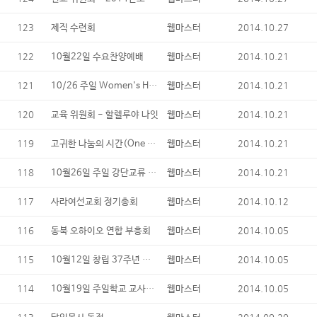
123
2014.10.27
제직 수련회
웹마스터
122
2014.10.21
10월22일 수요찬양예배
웹마스터
121
10/26 주일 Women's Homeless Shelter 방문
2014.10.21
웹마스터
120
2014.10.21
교육 위원회 - 할렐루야 나잇
웹마스터
119
고귀한 나눔의 시간(One Great Hour of Sharing)에 대한 감사의 말씀
2014.10.21
웹마스터
118
10월26일 주일 강단교류 ( KM & EM )
2014.10.21
웹마스터
117
2014.10.12
사라여선교회 정기총회
웹마스터
116
2014.10.05
동북 오하이오 연합 부흥회
웹마스터
115
10월12일 창립 37주년 기념주일
2014.10.05
웹마스터
114
10월19일 주일학교 교사를 위한 특별강좌
2014.10.05
웹마스터