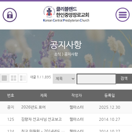
공지사항
소식
> 공지사항
새글
1
/ 1,895
검색
번호
제목
작성자
등록일
공지
2025.12.30
2026년도 표어
웹마스터
125
2014.10.27
김향자 선교사님 선교보고
웹마스터
124
친교 위원회 - 2014년도 새가족 3기 안내 및 추수감사주일 세례
2014.10.27
웹마스터