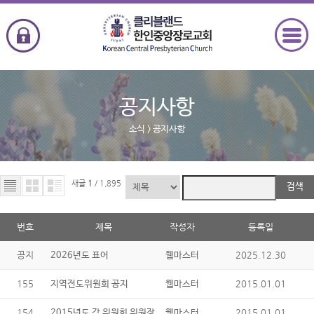
공지사항
소식
> 공지사항
새글
1
/ 1,895
검색
번호
제목
작성자
등록일
공지
2025.12.30
2026년도 표어
웹마스터
155
2015.01.01
지역전도위원회 공지
웹마스터
154
2015.01.01
2015년도 각 위원회 위원장
웹마스터