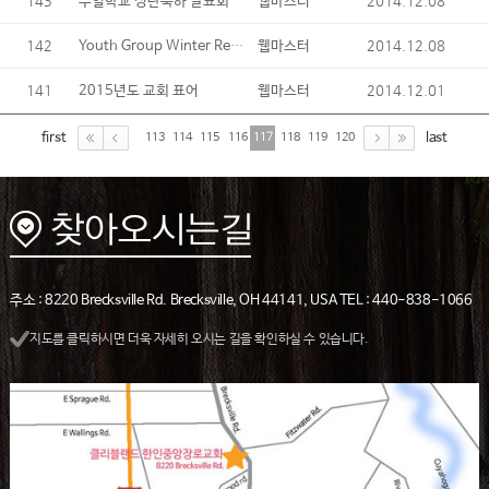
143
2014.12.08
주일학교 성탄축하 발표회
웹마스터
142
Youth Group Winter Retreat
2014.12.08
웹마스터
141
2014.12.01
2015년도 교회 표어
웹마스터
first
last
113
114
115
116
117
118
119
120
주소 : 8220 Brecksville Rd. Brecksville, OH 44141, USA TEL : 440-838-1066
지도를 클릭하시면 더욱 자세히 오시는 길을 확인하실 수 있습니다.