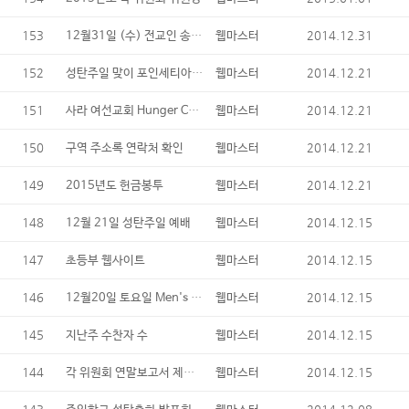
153
12월31일 (수) 전교인 송년잔치 및 송구영신 예배
2014.12.31
웹마스터
152
성탄주일 맞이 포인세티아 기증
2014.12.21
웹마스터
151
사라 여선교회 Hunger Center 봉사자 & 다과/헌화 Sign-up
2014.12.21
웹마스터
150
2014.12.21
구역 주소록 연락처 확인
웹마스터
149
2014.12.21
2015년도 헌금봉투
웹마스터
148
2014.12.15
12월 21일 성탄주일 예배
웹마스터
147
2014.12.15
초등부 웹사이트
웹마스터
146
12월20일 토요일 Men's Homeless Shelter 방문
2014.12.15
웹마스터
145
2014.12.15
지난주 수찬자 수
웹마스터
144
각 위원회 연말보고서 제출요망
2014.12.15
웹마스터