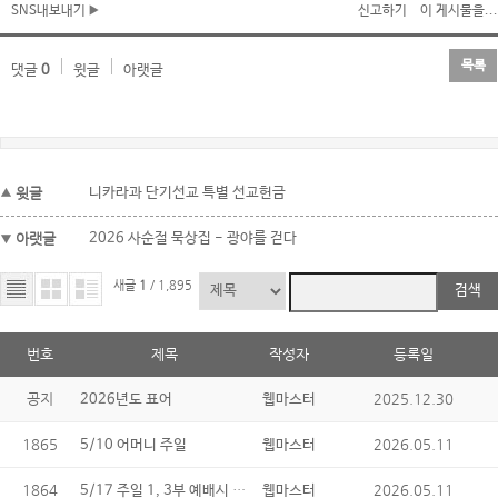
SNS내보내기
신고하기
이 게시물을...
목록
댓글
0
윗글
아랫글
윗글
니카라과 단기선교 특별 선교헌금
아랫글
2026 사순절 묵상집 - 광야를 걷다
새글
1
/ 1,895
검색
번호
제목
작성자
등록일
공지
2025.12.30
2026년도 표어
웹마스터
1865
2026.05.11
5/10 어머니 주일
웹마스터
1864
5/17 주일 1, 3부 예배시 성찬식
2026.05.11
웹마스터