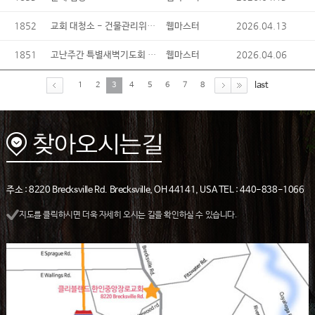
1852
교회 대청소 - 건물관리위원회
2026.04.13
웹마스터
1851
고난주간 특별새벽기도회 동영상 유튜브 게시
2026.04.06
웹마스터
last
1
2
3
4
5
6
7
8
주소 : 8220 Brecksville Rd. Brecksville, OH 44141, USA TEL : 440-838-1066
지도를 클릭하시면 더욱 자세히 오시는 길을 확인하실 수 있습니다.