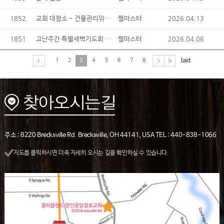
1852
교회 대청소 - 건물관리위원회
2026.04.13
웹마스터
1851
고난주간 특별새벽기도회 동영상 유튜브 게시
2026.04.06
웹마스터
last
1
2
3
4
5
6
7
8
주소 : 8220 Brecksville Rd. Brecksville, OH 44141, USA TEL : 440-838-1066
지도를 클릭하시면 더욱 자세히 오시는 길을 확인하실 수 있습니다.