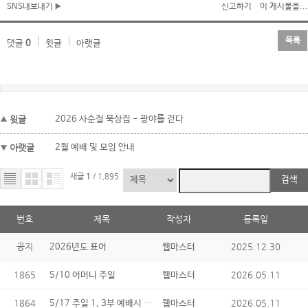
SNS내보내기
신고하기
이 게시물을...
목록
댓글
0
윗글
아랫글
윗글
2026 사순절 묵상집 - 광야를 걷다
아랫글
2월 예배 및 모임 안내
새글
1
/ 1,895
검색
번호
제목
작성자
등록일
공지
2025.12.30
2026년도 표어
웹마스터
1865
2026.05.11
5/10 어머니 주일
웹마스터
1864
5/17 주일 1, 3부 예배시 성찬식
2026.05.11
웹마스터