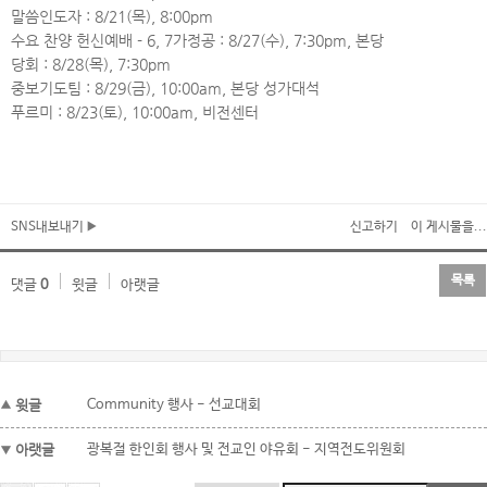
말씀인도자 : 8/21(목), 8:00pm
수요 찬양 헌신예배 - 6, 7가정공 : 8/27(수), 7:30pm, 본당
당회 : 8/28(목), 7:30pm
중보기도팀 : 8/29(금), 10:00am, 본당 성가대석
푸르미 : 8/23(토), 10:00am, 비전센터
SNS내보내기
신고하기
이 게시물을...
목록
댓글
0
윗글
아랫글
윗글
Community 행사 - 선교대회
아랫글
광복절 한인회 행사 및 전교인 야유회 - 지역전도위원회