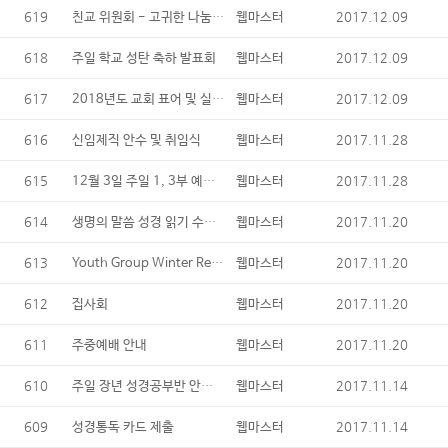
619
친교 위원회 - 고귀한 나눔의 시간 (One Great Hour of Sharing)
2017.12.09
웹마스터
618
2017.12.09
주일 학교 성탄 축하 발표회
웹마스터
617
2018년도 교회 표어 및 실천사항
2017.12.09
웹마스터
616
2017.11.28
신임제직 안수 및 취임식
웹마스터
615
12월 3일 주일 1, 3부 예배 성찬식
2017.11.28
웹마스터
614
생명의 말씀 성경 읽기 수료자
2017.11.20
웹마스터
613
Youth Group Winter Retreat - "Winter Games!"
2017.11.20
웹마스터
612
2017.11.20
집사회
웹마스터
611
2017.11.20
주중예배 안내
웹마스터
610
주일 장년 성경공부반 안내 - 다니엘서 (3개월 코스 : 12월 ~2월)
2017.11.14
웹마스터
609
2017.11.14
성경통독 카드 제출
웹마스터