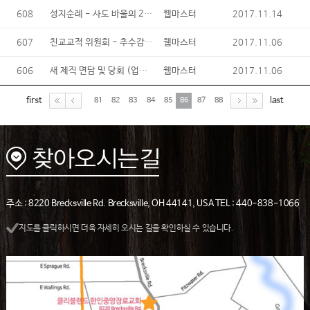
608
성지순례 - 사도 바울의 2차 전도 여행을 중심으로
2017.11.14
웹마스터
607
친교교적 위원회 - 추수감사주일 세례 (성인, 유아) 및 입교 안내
2017.11.06
웹마스터
606
새 제직 면담 및 당회 (업데이트)
2017.11.06
웹마스터
first
last
81
82
83
84
85
86
87
88
주소 : 8220 Brecksville Rd. Brecksville, OH 44141, USA TEL : 440-838-1066
지도를 클릭하시면 더욱 자세히 오시는 길을 확인하실 수 있습니다.