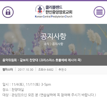
공지사항
소식
> 공지사항
음악위원회 - 갈보리 찬양대 (크리스마스 촛불예배 메시아 곡)
2017.10.30
조회수 6482
추천 0
웹마스터
일시 : 11/4(토), 11/11(토) 3-5pm
장소 : 찬양대실
대상 : 관심있으신 모든 분 (연습날짜에 꼭 참여해 주시기 바랍니다.)