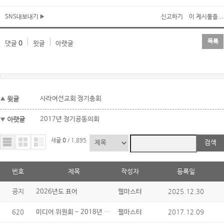
SNS내보내기
신고하기
이 게시물을...
목록
댓글
0
윗글
아랫글
윗글
사라여선교회 정기총회
아랫글
2017년 정기공동의회
새글
0
/ 1,895
검색
번호
제목
작성자
등록일
공지
2025.12.30
2026년도 표어
웹마스터
620
미디어 위원회 - 2018년 캘린더
2017.12.09
웹마스터