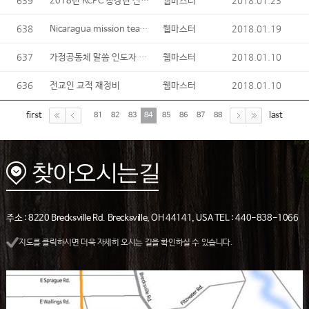
639
2018년 KCPC 청장년 선교회 금요 모임 시작
2018.01.23
웹마스터
638
Nicaragua mission team 모임
2018.01.19
웹마스터
637
가정공동체 말씀 인도자 및 가정공동체 리더 모임
2018.01.10
웹마스터
636
2018.01.10
전교인 교적 재정비
웹마스터
first
last
81
82
83
84
85
86
87
88
주소 : 8220 Brecksville Rd. Brecksville, OH 44141, USA TEL : 440-838-1066
지도를 클릭하시면 더욱 자세히 오시는 길을 확인하실 수 있습니다.