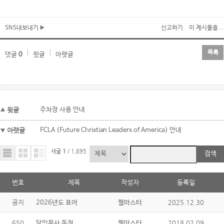
SNS내보내기
신고하기
이 게시물을...
목록
댓글
0
윗글
아랫글
윗글
주차장 사용 안내
아랫글
FCLA (Future Christian Leaders of America) 안내
새글
1
/ 1,895
검색
번호
제목
작성자
등록일
공지
2025.12.30
2026년도 표어
웹마스터
650
2018.02.09
담임목사 동정
웹마스터