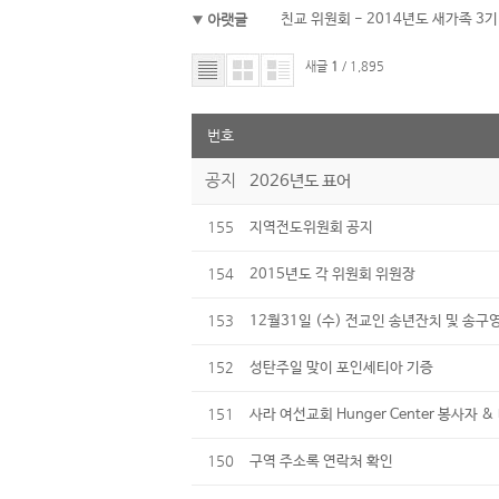
아랫글
친교 위원회 - 2014년도 새가족 3
새글
1
/ 1,895
번호
공지
2026년도 표어
155
지역전도위원회 공지
154
2015년도 각 위원회 위원장
153
12월31일 (수) 전교인 송년잔치 및 송구
152
성탄주일 맞이 포인세티아 기증
151
사라 여선교회 Hunger Center 봉사자 &
150
구역 주소록 연락처 확인