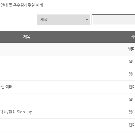
기 안내 및 추수감사주일 세례
제목
작
웹
웹
웹
영신 예배
웹
웹
 다과/헌화 Sign-up
웹
웹