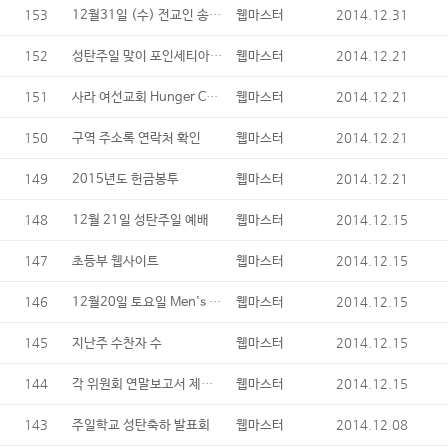
153
12월31일 (수) 전교인 송년잔치 및 송구영신 예배
2014.12.31
웹마스터
152
성탄주일 맞이 포인세티아 기증
2014.12.21
웹마스터
151
사라 여선교회 Hunger Center 봉사자 & 다과/헌화 Sign-up
2014.12.21
웹마스터
150
2014.12.21
구역 주소록 연락처 확인
웹마스터
149
2014.12.21
2015년도 헌금봉투
웹마스터
148
2014.12.15
12월 21일 성탄주일 예배
웹마스터
147
2014.12.15
초등부 웹사이트
웹마스터
146
12월20일 토요일 Men's Homeless Shelter 방문
2014.12.15
웹마스터
145
2014.12.15
지난주 수찬자 수
웹마스터
144
각 위원회 연말보고서 제출요망
2014.12.15
웹마스터
143
2014.12.08
주일학교 성탄축하 발표회
웹마스터