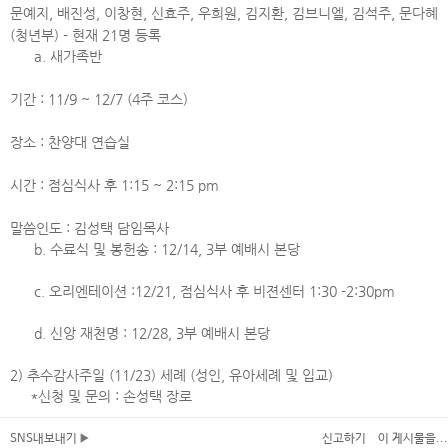
문예지, 배진성, 이창현, 신효주, 우희원, 김지환, 김브니엘, 김석주, 문다혜
(청년부) - 현재 21명 등록
a. 새가족반
기간 : 11/9 ~ 12/7 (4주 코스)
장소 : 찬양대 연습실
시간 : 점심식사 후 1:15 ~ 2:15 pm
말씀인도 : 김성택 담임목사
b. 수료식 및 봉헌송 : 12/14, 3부 예배시 본당
c. 오리엔테이션 :12/21, 점심식사 후 비젼센터 1:30 -2:30pm
d. 신앙 재천명 : 12/28, 3부 예배시 본당
2) 추수감사주일 (11/23) 세례 (성인, 유아세례 및 입교)
*신청 및 문의 : 손성택 장로
SNS내보내기
신고하기
이 게시물을...