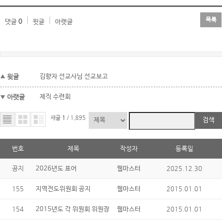
목록
댓글
0
윗글
아랫글
윗글
김향자 선교사님 선교보고
아랫글
제직 수련회
새글
1
/ 1,895
검색
번호
제목
작성자
등록일
공지
2025.12.30
2026년도 표어
웹마스터
155
2015.01.01
지역전도위원회 공지
웹마스터
154
2015.01.01
2015년도 각 위원회 위원장
웹마스터