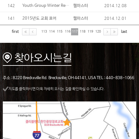
142
Youth Group Winter Retreat
2014.12.08
웹마스터
141
2014.12.01
2015년도 교회 표어
웹마스터
first
last
113
114
115
116
117
118
119
120
주소 : 8220 Brecksville Rd. Brecksville, OH 44141, USA TEL : 440-838-1066
지도를 클릭하시면 더욱 자세히 오시는 길을 확인하실 수 있습니다.