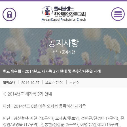
공지사항
소식
> 공지사항
친교 위원회 - 2014년도 새가족 3기 안내 및 추수감사주일 세례
2014.10.27
조회수 7404
추천 0
웹마스터
1) 2014년도 새가족 3기 안내
대상 : 2014년도 8월 이후 오셔서 등록하신 새가족
명단 : 권신형/황지현 (10구역), 오세홍/주보영, 정민규/한정아 (7구역), 문
정언/고명옥 (17구역), 김봉현/심정순 (5구역), 이병주/김지희 (15구역),