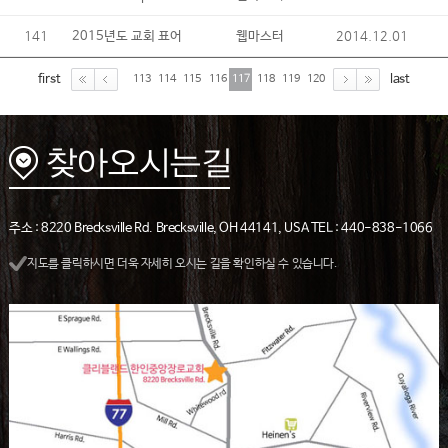
141
2014.12.01
2015년도 교회 표어
웹마스터
first
last
113
114
115
116
117
118
119
120
주소 : 8220 Brecksville Rd. Brecksville, OH 44141, USA TEL : 440-838-1066
지도를 클릭하시면 더욱 자세히 오시는 길을 확인하실 수 있습니다.