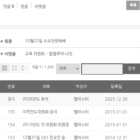
목록
댓글
0
윗글
아랫글
윗글
10월22일 수요찬양예배
아랫글
교육 위원회 - 할렐루야 나잇
새글
1
/ 1,895
검색
번호
제목
작성자
등록일
공지
2025.12.30
2026년도 표어
웹마스터
155
2015.01.01
지역전도위원회 공지
웹마스터
154
2015.01.01
2015년도 각 위원회 위원장
웹마스터
153
12월31일 (수) 전교인 송년잔치 및 송구영신 예배
2014.12.31
웹마스터