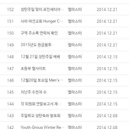
152
성탄주일 맞이 포인세티아 기증
2014.12.21
웹마스터
151
사라 여선교회 Hunger Center 봉사자 & 다과/헌화 Sign-up
2014.12.21
웹마스터
150
2014.12.21
구역 주소록 연락처 확인
웹마스터
149
2014.12.21
2015년도 헌금봉투
웹마스터
148
2014.12.15
12월 21일 성탄주일 예배
웹마스터
147
2014.12.15
초등부 웹사이트
웹마스터
146
12월20일 토요일 Men's Homeless Shelter 방문
2014.12.15
웹마스터
145
2014.12.15
지난주 수찬자 수
웹마스터
144
각 위원회 연말보고서 제출요망
2014.12.15
웹마스터
143
2014.12.08
주일학교 성탄축하 발표회
웹마스터
142
Youth Group Winter Retreat
2014.12.08
웹마스터